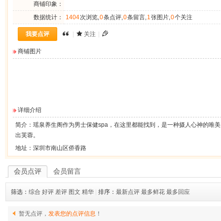
商铺印象：
数据统计：
1404
次浏览,
0
条点评,
0
条留言,
1
张图片,
0
个关注
我要点评
|
关注
|
商铺图片
详细介绍
简介：瑶泉养生阁作为男士保健spa，在这里都能找到，是一种摄人心神的唯
出芙蓉。
地址：深圳市南山区侨香路
会员点评
会员留言
筛选：
综合
好评
差评
图文
精华
|
排序：
最新点评
最多鲜花
最多回应
暂无点评，
发表您的点评信息
！