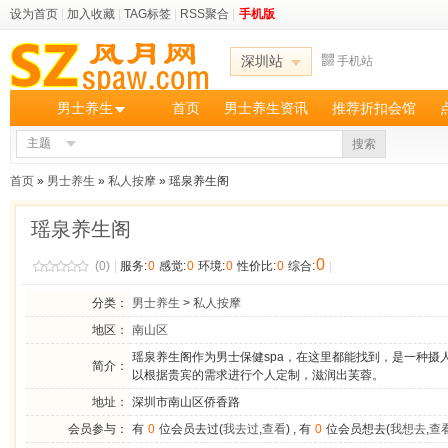
设为首页
|
加入收藏
|
TAG标签
|
RSS聚合
|
手机版
深圳站
手机站
男士养生
首页
男士养生资讯
推荐折扣会馆
主题
搜索
首页
»
男士养生
»
私人按摩
» 瑶泉养生阁
瑶泉养生阁
0
(0)
|
服务:
0
感觉:
0
环境:
0
性价比:
0
综合:
|
分类：
男士养生
>
私人按摩
地区：
南山区
瑶泉养生阁作为男士保健spa，在这里都能找到，是一种摄
简介：
以根据贵宾的需求进行个人定制，滋润出芙蓉。
地址：
深圳市南山区侨香路
会员参与：
有
0
位会员去过(
我去过
,
查看
) , 有
0
位会员想去(
我想去
,
查