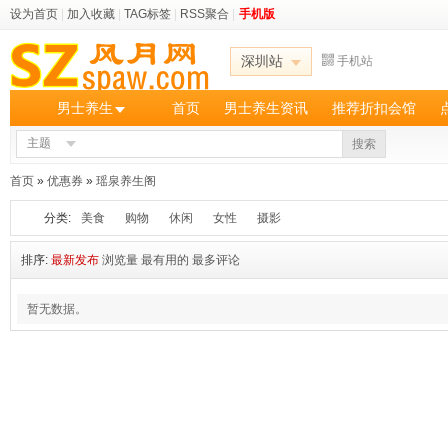
设为首页
|
加入收藏
|
TAG标签
|
RSS聚合
|
手机版
深圳站
手机站
男士养生
首页
男士养生资讯
推荐折扣会馆
主题
搜索
首页
»
优惠券
»
瑶泉养生阁
分类:
美食
购物
休闲
女性
摄影
排序:
最新发布
浏览量
最有用的
最多评论
暂无数据。