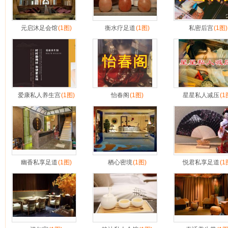
元启沐足会馆
(1图)
衡水疗足道
(1图)
私密后宫
(1图)
爱康私人养生宫
(1图)
怡春阁
(1图)
星星私人减压
(1
幽香私享足道
(1图)
栖心密境
(1图)
悦君私享足道
(1