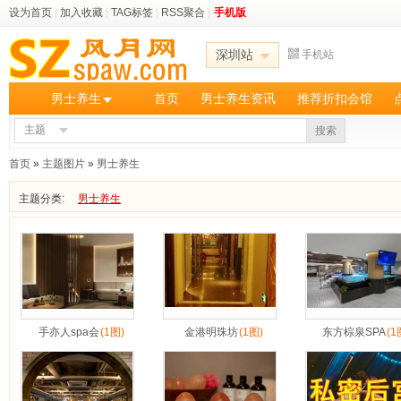
设为首页
|
加入收藏
|
TAG标签
|
RSS聚合
|
手机版
深圳站
手机站
男士养生
首页
男士养生资讯
推荐折扣会馆
主题
搜索
首页
»
主题图片
»
男士养生
主题分类:
男士养生
手亦人spa会
(1图)
金港明珠坊
(1图)
东方棕泉SPA
(1