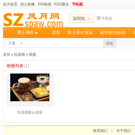
设为首页
|
加入收藏
|
TAG标签
|
RSS聚合
|
手机版
深圳站
手机站
男士养生
首页
男士养生资讯
推荐折扣会馆
主题
搜索
首页
»
怡遥阁
»
相册
相册列表
(1)
怡遥阁默认相册
联系我们
|
关于我们