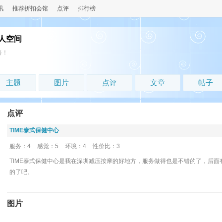
讯
推荐折扣会馆
点评
排行榜
人空间
路！
主题
图片
点评
文章
帖子
点评
TIME泰式保健中心
服务：4
感觉：5
环境：4
性价比：3
TIME泰式保健中心是我在深圳减压按摩的好地方，服务做得也是不错的了，后
的了吧。
图片