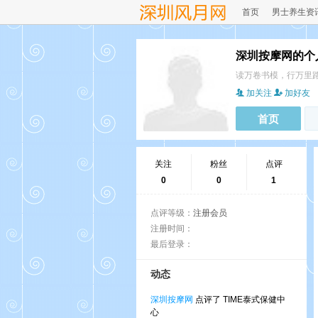
首页
男士养生资
深圳按摩网的个
读万卷书模，行万里
加关注
加好友
首页
关注
粉丝
点评
0
0
1
点评等级：
注册会员
注册时间：
最后登录：
动态
深圳按摩网
点评了 TIME泰式保健中
心