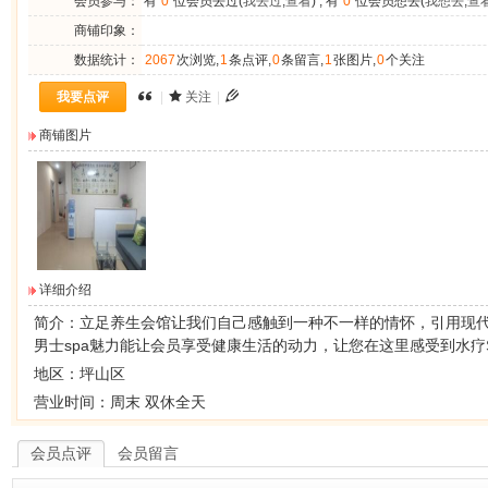
会员参与：
有
0
位会员去过(
我去过
,
查看
) , 有
0
位会员想去(
我想去
,
查
商铺印象：
数据统计：
2067
次浏览,
1
条点评,
0
条留言,
1
张图片,
0
个关注
我要点评
|
关注
|
商铺图片
详细介绍
简介：
立足养生会馆
让我们自己感触到一种不一样的情怀，引用现代
男士spa魅力能让会员享受健康生活的动力，让您在这里感受到水疗
地区：坪山区
营业时间：周末 双休全天
会员点评
会员留言