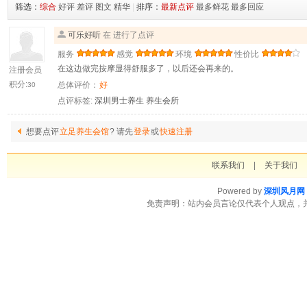
筛选：
综合
好评
差评
图文
精华
|
排序：
最新点评
最多鲜花
最多回应
可乐好听
在 进行了点评
服务
感觉
环境
性价比
在这边做完按摩显得舒服多了，以后还会再来的。
注册会员
积分:
总体评价：
好
30
点评标签:
深圳男士养生
养生会所
想要点评
立足养生会馆
? 请先
登录
或
快速注册
联系我们
|
关于我们
Powered by
深圳风月网
免责声明：站内会员言论仅代表个人观点，