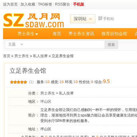
设为首页
|
加入收藏
|
TAG标签
|
RSS聚合
|
手机版
深圳站
手机站
男士养生
首页
男士养生资讯
推荐折扣会馆
主题
搜索
首页
»
男士养生
»
私人按摩
» 立足养生会馆
立足养生会馆
9.5
(1)
|
服务:
10
感觉:
10
环境:
10
性价比:
8
综合:
|
分类：
男士养生
>
私人按摩
地区：
坪山区
立足养生会馆让我们自己感触到一种不一样的情怀，引用现代
简介：
理念，渐渐地找寻到男士spa魅力能让会员享受健康生活的
受到水疗SPA带来的放松服务。
地址：
坪山区