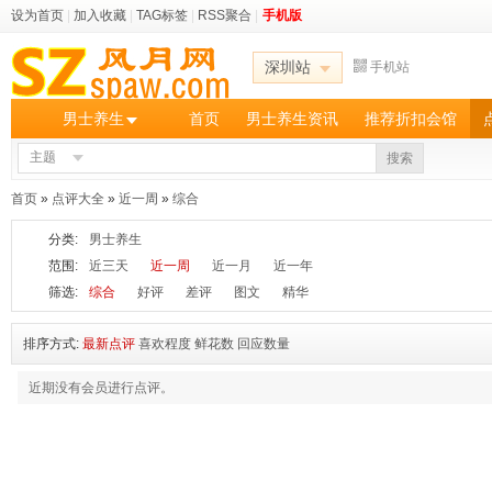
设为首页
|
加入收藏
|
TAG标签
|
RSS聚合
|
手机版
深圳站
手机站
男士养生
首页
男士养生资讯
推荐折扣会馆
主题
搜索
首页
»
点评大全
»
近一周
»
综合
分类:
男士养生
范围:
近三天
近一周
近一月
近一年
筛选:
综合
好评
差评
图文
精华
排序方式:
最新点评
喜欢程度
鲜花数
回应数量
近期没有会员进行点评。