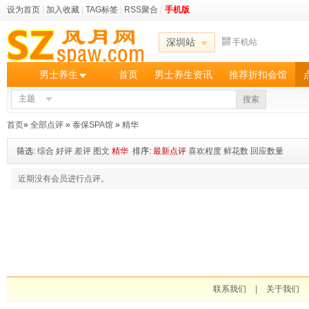
设为首页
|
加入收藏
|
TAG标签
|
RSS聚合
|
手机版
深圳站
手机站
男士养生
首页
男士养生资讯
推荐折扣会馆
主题
搜索
首页
»
全部点评
»
泰保SPA馆
»
精华
筛选:
综合
好评
差评
图文
精华
排序:
最新点评
喜欢程度
鲜花数
回应数量
近期没有会员进行点评。
联系我们
|
关于我们