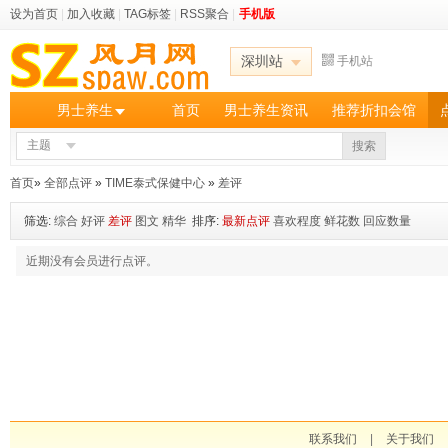
设为首页
|
加入收藏
|
TAG标签
|
RSS聚合
|
手机版
深圳站
手机站
男士养生
首页
男士养生资讯
推荐折扣会馆
主题
搜索
首页
»
全部点评
»
TIME泰式保健中心
»
差评
筛选:
综合
好评
差评
图文
精华
排序:
最新点评
喜欢程度
鲜花数
回应数量
近期没有会员进行点评。
联系我们
|
关于我们