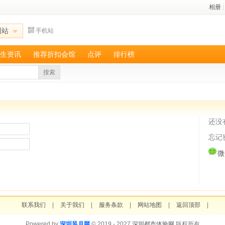
相册
|
圳站
手机站
生资讯
推荐折扣会馆
点评
排行榜
搜索
还没
忘记
微
联系我们
|
关于我们
|
服务条款
|
网站地图
|
返回顶部
|
Powered by
深圳风月网
© 2019 - 2027
深圳都市体验网
版权所有