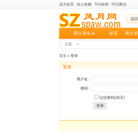
设为首页
|
加入收藏
|
TAG标签
|
RSS聚合
深
男士养生
首页
男士养
主题
首页
» 登录
登录
用户名：
密码：
记住密码(30天)
登录