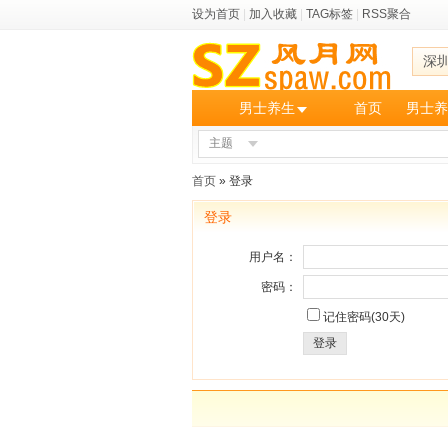
设为首页
|
加入收藏
|
TAG标签
|
RSS聚合
深
男士养生
首页
男士养
主题
首页
» 登录
登录
用户名：
密码：
记住密码(30天)
登录