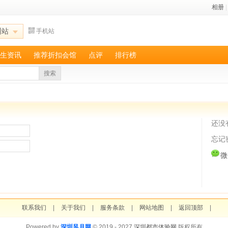
相册
|
圳站
手机站
生资讯
推荐折扣会馆
点评
排行榜
搜索
还没
忘记
微
联系我们
|
关于我们
|
服务条款
|
网站地图
|
返回顶部
|
Powered by
深圳风月网
© 2019 - 2027
深圳都市体验网
版权所有