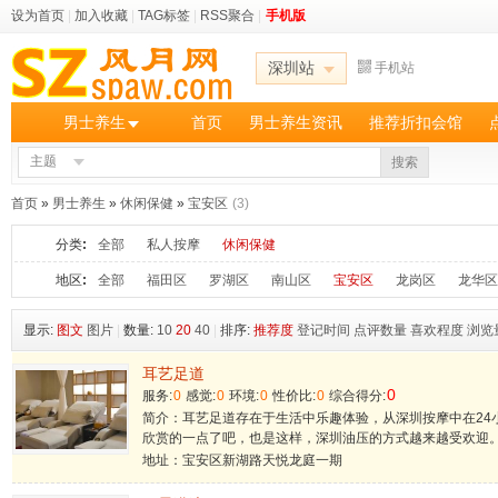
设为首页
|
加入收藏
|
TAG标签
|
RSS聚合
|
手机版
深圳站
手机站
男士养生
首页
男士养生资讯
推荐折扣会馆
主题
搜索
首页
»
男士养生
»
休闲保健
»
宝安区
(3)
分类
:
全部
私人按摩
休闲保健
地区
:
全部
福田区
罗湖区
南山区
宝安区
龙岗区
龙华区
显示:
图文
图片
|
数量:
10
20
40
|
排序:
推荐度
登记时间
点评数量
喜欢程度
浏览
耳艺足道
0
服务:
0
感觉:
0
环境:
0
性价比:
0
综合得分:
简介：耳艺足道存在于生活中乐趣体验，从深圳按摩中在24
欣赏的一点了吧，也是这样，深圳油压的方式越来越受欢迎
地址：宝安区新湖路天悦龙庭一期