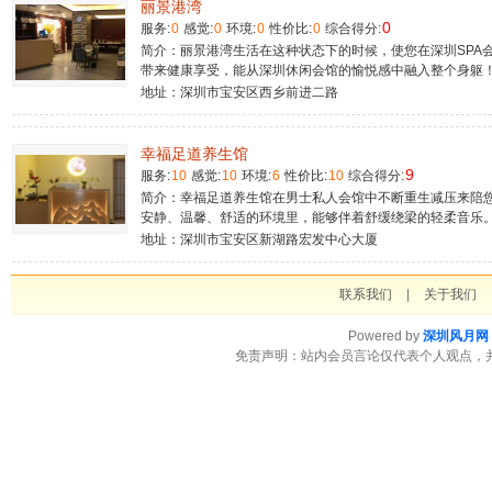
丽景港湾
0
服务:
0
感觉:
0
环境:
0
性价比:
0
综合得分:
简介：丽景港湾生活在这种状态下的时候，使您在深圳SPA
带来健康享受，能从深圳休闲会馆的愉悦感中融入整个身躯
地址：深圳市宝安区西乡前进二路
幸福足道养生馆
9
服务:
10
感觉:
10
环境:
6
性价比:
10
综合得分:
简介：幸福足道养生馆在男士私人会馆中不断重生减压来陪
安静、温馨、舒适的环境里，能够伴着舒缓绕梁的轻柔音乐
地址：深圳市宝安区新湖路宏发中心大厦
联系我们
|
关于我们
Powered by
深圳风月网
免责声明：站内会员言论仅代表个人观点，