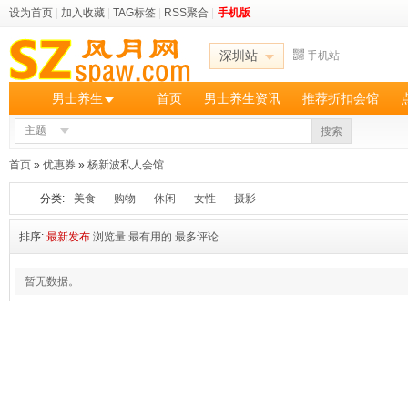
设为首页
|
加入收藏
|
TAG标签
|
RSS聚合
|
手机版
深圳站
手机站
男士养生
首页
男士养生资讯
推荐折扣会馆
主题
搜索
首页
»
优惠券
»
杨新波私人会馆
分类:
美食
购物
休闲
女性
摄影
排序:
最新发布
浏览量
最有用的
最多评论
暂无数据。