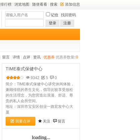
排行榜
|
浏览地图
|
随便看看
|
搜索
|
添加信息
记住
找回密码
登录
注册
|
留言
|
详情
|
点评
|
资讯
|
优惠券
优惠券数量
:
0
TIME泰式保健中心
9342
5
0
简介：TIME泰式保健中心讲究休闲体验，
兼顾传统的养生文化，倡导比较享受放松
的生活理念，为您营造出浪漫、舒适、尊
贵的私人会所空间。
地址：深圳市宝安区创业一路宏发中心大
厦
我要点评
关注
|
留言