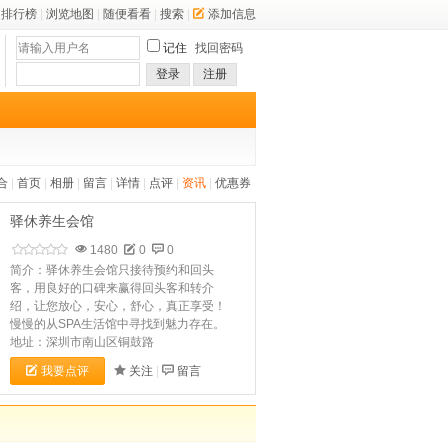
排行榜
|
浏览地图
|
随便看看
|
搜索
|
添加信息
记住
找回密码
登录
注册
合
|
首页
|
相册
|
留言
|
详情
|
点评
|
资讯
|
优惠券
驿休养生会馆
1480
0
0
简介：驿休养生会馆​只接待预约和回头
客，用良好的口碑来赢得回头客和转介
绍，让您放心，安心，舒心，真正享受！
慢慢的从SPA生活馆中寻找到魅力存在。
地址：深圳市南山区铜鼓路
我要点评
关注
|
留言